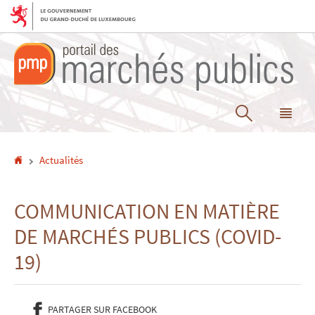
Aller
Aller
à
au
la
contenu
navigation
Recherche
Me
pri
Accueil
Actualités
COMMUNICATION EN MATIÈRE
DE MARCHÉS PUBLICS (COVID-
19)
PARTAGER SUR FACEBOOK
- NOUVELLE FENÊTRE