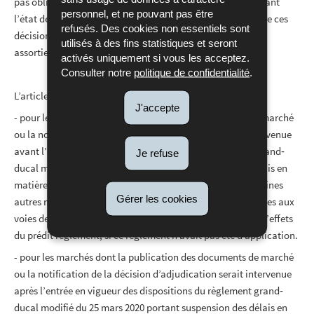
pas obligés de décider immédiatement de ces mesures durant
personnel, et ne pouvant pas être
l’état de crise, alors que les circonstances pourraient rendre ces
refusés. Des cookies non essentiels sont
décisions inappropriées dans l’immédiat. Cette mesure est
utilisés à des fins statistiques et seront
assortie d’un effet rétroactif au 18 mars 2020.
activés uniquement si vous les acceptez.
Consulter notre
politique de confidentialité
.
L’article 3 précise les mesures transitoires applicables
J'accepte
- pour les marchés dont la publication des documents de marché
ou la notification de la décision d’adjudication serait intervenue
avant l’entrée en vigueur des dispositions du règlement grand‐
Je refuse
ducal modifié du 25 mars 2020 portant suspension des délais en
matière juridictionnelle et adaptation temporaire de certaines
Gérer les cookies
autres modalités procédurales, et dont les délais applicables aux
voies de recours seraient venus à échéance après la prise d’effets
du prédit règlement, si ce règlement n’avait pas été d’application.
- pour les marchés dont la publication des documents de marché
ou la notification de la décision d’adjudication serait intervenue
après l’entrée en vigueur des dispositions du règlement grand‐
ducal modifié du 25 mars 2020 portant suspension des délais en