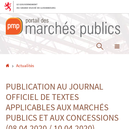
Aller
Aller
à
au
la
contenu
navigation
Recherche
Me
pri
Accueil
Actualités
PUBLICATION AU JOURNAL
OFFICIEL DE TEXTES
APPLICABLES AUX MARCHÉS
PUBLICS ET AUX CONCESSIONS
(08.04.2020 / 10.04.2020)