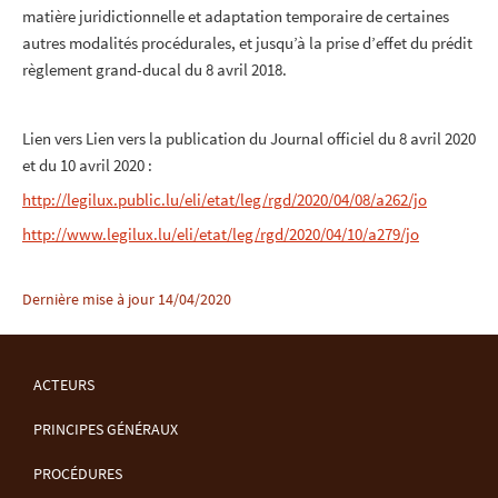
matière juridictionnelle et adaptation temporaire de certaines
autres modalités procédurales, et jusqu’à la prise d’effet du prédit
règlement grand-ducal du 8 avril 2018.
Lien vers Lien vers la publication du Journal officiel du 8 avril 2020
et du 10 avril 2020 :
http://legilux.public.lu/eli/etat/leg/rgd/2020/04/08/a262/jo
http://www.legilux.lu/eli/etat/leg/rgd/2020/04/10/a279/jo
Dernière mise à jour
14/04/2020
ACTEURS
MENU
PRINCIPES GÉNÉRAUX
DE
PROCÉDURES