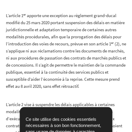
er
L’article 1
apporte une exception au règlement grand‐ducal
modifié du 25 mars 2020 portant suspension des délais en matière
juridictionnelle et adaptation temporaire de certaines autres
modalités procédurales, afin que la prorogation des délais pour
er
l’introduction des voies de recours, prévue en son article 1
(2), ne
s’applique ni aux réclamations contre les documents de marchés,
ni aux procédures de passation des contrats de marchés publics et
de concessions. Il s’agit de permettre le maintien de la commande
publique, essentiel à la continuité des services publics et
susceptible d’aider l’économie à la reprise. Cette mesure prend
effet au 8 avril 2020, sans effet rétroactif.
L’article 2 vise à suspendre les délais applicables à certaines
modalités formelles prévues par les lois et leurs règlements
d’exécution en matière de marchés publics, applicables aux
Ce site utilise des cookies essentiels
nécessaires à son bon fonctionnement,
contrats en cours d’exécution, afin que les administrés ne soient
sans usage de données à caractère