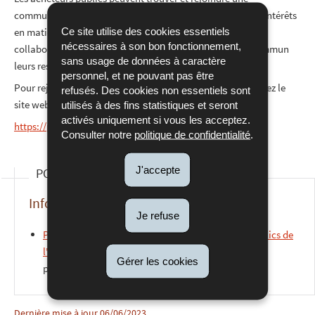
communauté de pratique qui correspond le mieux à leurs intérêts
Ce site utilise des cookies essentiels
en matière de marchés publics et travailler en étroite
nécessaires à son bon fonctionnement,
collaboration avec les autres membres pour mettre en commun
sans usage de données à caractère
leurs ressources, leurs outils et leur expertise.
personnel, et ne pouvant pas être
Pour rejoindre la communauté des acheteurs publics, visitez le
refusés. Des cookies non essentiels sont
site web de la plateforme :
utilisés à des fins statistiques et seront
activés uniquement si vous les acceptez.
https://public-buyers-community.ec.europa.eu
Consulter notre
politique de confidentialité
.
J'accepte
POUR EN SAVOIR PLUS
Informations complémentaires
Je refuse
Plateforme pour la communauté des acheteurs publics de
l'U.E.
Pour rejoindre la communauté des acheteurs
Gérer les cookies
publics, visitez le site web de la plateforme
Dernière mise à jour
06/06/2023