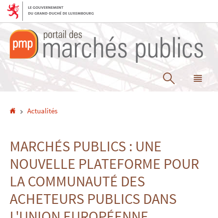
Aller
Aller
à
au
la
contenu
navigation
Recherche
Me
pri
Accueil
Actualités
MARCHÉS PUBLICS : UNE
NOUVELLE PLATEFORME POUR
LA COMMUNAUTÉ DES
ACHETEURS PUBLICS DANS
L'UNION EUROPÉENNE