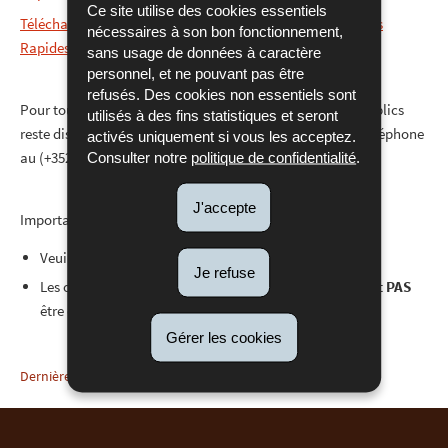
Ce site utilise des cookies essentiels
Télécharger l'application LOCAL TRUST FORCE (FOnctions
nécessaires à son bon fonctionnement,
Rapides de Confiance Electronique, ex MAMP) pour Linux
sans usage de données à caractère
personnel, et ne pouvant pas être
refusés. Des cookies non essentiels sont
Pour toute question, le support du portail des marchés publics
utilisés à des fins statistiques et seront
reste disponible à l’adresse
info@pmp.public.lu
ou par téléphone
activés uniquement si vous les acceptez.
Consulter notre
politique de confidentialité
.
au (+352) 247-83377 de 9h00 à 11h30 et de 14h00 à 17h00.
J'accepte
Important lors de l’installation :
Veuillez sélectionner «
Only for me
».
Je refuse
Les options dans les « Paramètres du proxy »
NE
doivent
PAS
être cochées.
Gérer les cookies
Dernière mise à jour
11/12/2025