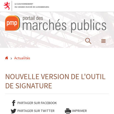
Aller
Aller
à
au
la
contenu
navigation
Recherche
Me
pri
Accueil
Actualités
NOUVELLE VERSION DE L'OUTIL
DE SIGNATURE
PARTAGER SUR FACEBOOK
- NOUVELLE FENÊTRE
PARTAGER SUR TWITTER
- NOUVELLE FENÊTRE
IMPRIMER