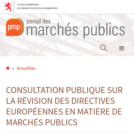
Aller
Aller
à
au
la
contenu
navigation
Recherche
Me
pri
Accueil
Actualités
CONSULTATION PUBLIQUE SUR
LA RÉVISION DES DIRECTIVES
EUROPÉENNES EN MATIÈRE DE
MARCHÉS PUBLICS