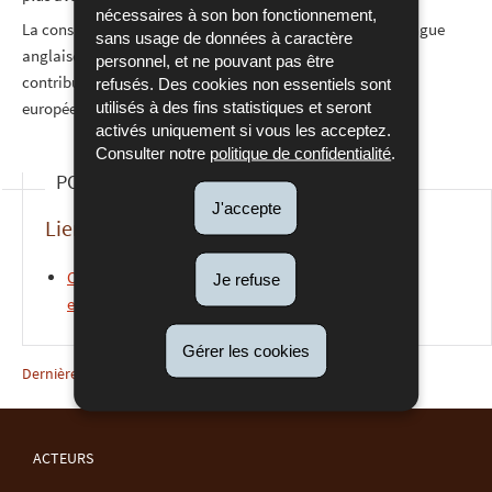
nécessaires à son bon fonctionnement,
La consultation publique est accessible uniquement en langue
sans usage de données à caractère
anglaise. Toutefois, les participants peuvent rédiger leur
personnel, et ne pouvant pas être
contribution dans toutes les langues officielles de l’Union
refusés. Des cookies non essentiels sont
utilisés à des fins statistiques et seront
européenne via le lien suivant :
consultation publique
activés uniquement si vous les acceptez.
Consulter notre
politique de confidentialité
.
POUR EN SAVOIR PLUS
J'accepte
Liens externes
Consultation publique sur la révision des directives
Je refuse
européennes en matière de marchés publics
Gérer les cookies
Dernière mise à jour
15/12/2025
ACTEURS