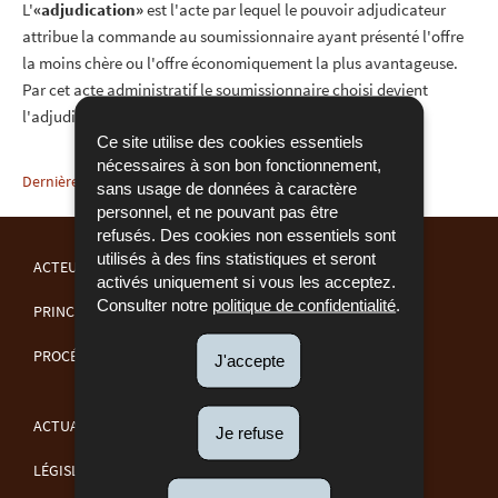
L'
«adjudication»
est l'acte par lequel le pouvoir adjudicateur
attribue la commande au soumissionnaire ayant présenté l'offre
la moins chère ou l'offre économiquement la plus avantageuse.
Par cet acte administratif le soumissionnaire choisi devient
l'adjudicataire.
Ce site utilise des cookies essentiels
nécessaires à son bon fonctionnement,
Dernière mise à jour
02/08/2016
sans usage de données à caractère
personnel, et ne pouvant pas être
refusés. Des cookies non essentiels sont
utilisés à des fins statistiques et seront
ACTEURS
activés uniquement si vous les acceptez.
Consulter notre
politique de confidentialité
.
MENU
PRINCIPES GÉNÉRAUX
DE
PROCÉDURES
J'accepte
NAVIGATION
ACTUALITÉS
Je refuse
LÉGISLATION