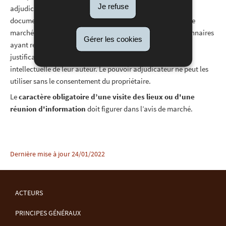
Je refuse
adjudicateur est gratuite. Si les autres pièces, plans ou
documenst sont payants, leur prix est indiqué dans l’avis de
marché. Les frais sont toutefois remboursés aux soumissionnaires
Gérer les cookies
ayant remis en temps utile une offre valable. Les calculs
justificatifs, les dessins et variantes restent la propriété
intellectuelle de leur auteur. Le pouvoir adjudicateur ne peut les
utiliser sans le consentement du propriétaire.
Le
caractère obligatoire d’une visite des lieux ou d'une
réunion d'information
doit figurer dans l’avis de marché.
Dernière mise à jour
24/01/2022
ACTEURS
MENU
PRINCIPES GÉNÉRAUX