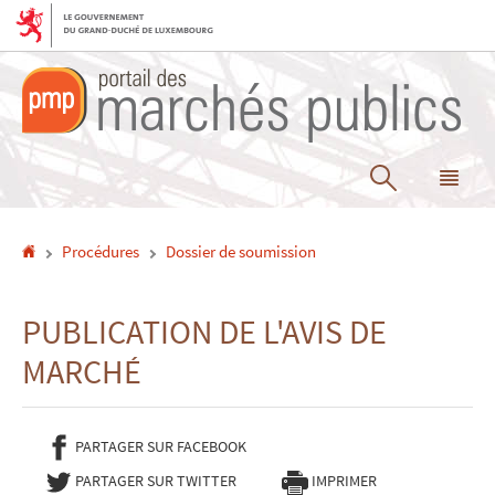
Aller
Aller
à
au
la
contenu
navigation
Recherche
Me
pri
Accueil
Procédures
Dossier de soumission
PUBLICATION DE L'AVIS DE
MARCHÉ
PARTAGER SUR FACEBOOK
- NOUVELLE FENÊTRE
PARTAGER SUR TWITTER
- NOUVELLE FENÊTRE
IMPRIMER