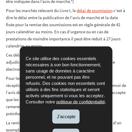
être indiquée dans l’avis de marché.")
Pour les marchés relevant du Livre I, le
délai de soumission
c’est à
dire le délai entre la publication de l'avis de marché et la date
fixée pour la remise des soumissions est en règle générale de 42
jours calendrier au moins. En cas d’urgence ou en cas de
prestations de moindre importance il peut être réduit à 27 jours
calendrier au moins.
Ces délais peuvent être réduits de cinq jours si le pouvoir
Ce site utilise des cookies essentiels
adjudicateur accepte que les offres soient soumises par voie
nécessaires à son bon fonctionnement,
électronique (soit respectivement 37 et 22 jours).
sans usage de données à caractère
personnel, et ne pouvant pas être
Pour les marchés relevant du Livre II, le délai minimal de
refusés. Des cookies non essentiels sont
réception des offres est de 35 jours à compter de la date d’envoi de
utilisés à des fins statistiques et seront
l’avis de marché (ou de 30 jours si le pouvoir adjudicateur accepte
activés uniquement si vous les acceptez.
que les offres soient soumises par voie électronique), délai
Consulter notre
politique de confidentialité
.
ramené à 15 jours en cas de publication d’un avis de
préinformation ou en cas d’urgence.
J'accepte
La remise d’un exemplaire du cahier spécial des charges et d’un
exemplaire du bordereau de soumission par le pouvoir