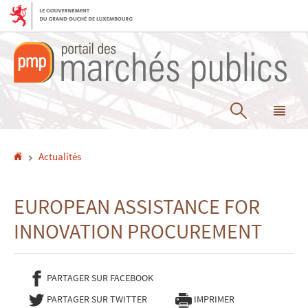
Aller
Aller
à
au
la
contenu
navigation
Recherche
Me
pri
Accueil
Actualités
EUROPEAN ASSISTANCE FOR
INNOVATION PROCUREMENT
PARTAGER SUR FACEBOOK
- NOUVELLE FENÊTRE
PARTAGER SUR TWITTER
- NOUVELLE FENÊTRE
IMPRIMER