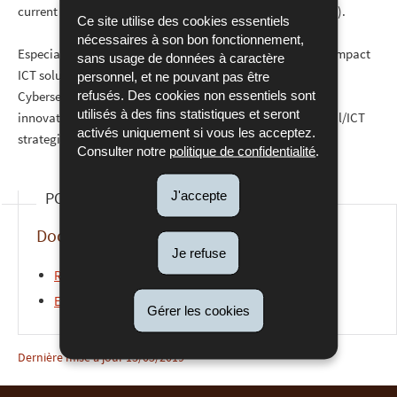
current EAFIP call for assistance is open until
15 May 2019
).
Ce site utilise des cookies essentiels
nécessaires à son bon fonctionnement,
Especially welcome are innovation procurements of high impact
sans usage de données à caractère
ICT solutions (e.g. Blockchain, Artificial Intelligence,
personnel, et ne pouvant pas être
refusés. Des cookies non essentiels sont
Cybersecurity, Virtual/Augmented reality, Big Data) and
utilisés à des fins statistiques et seront
innovation procurements that are linked to national digital/ICT
activés uniquement si vous les acceptez.
strategies).
Consulter notre
politique de confidentialité
.
J'accepte
POUR EN SAVOIR PLUS
Documents
Je refuse
Recommendation letter
(Pdf - 141 Ko)
EAFIP supports public procurers
(Word - 61 Ko)
Gérer les cookies
Dernière mise à jour
13/05/2019