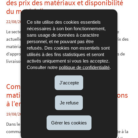
des prix des matériaux et disponibilité
du matériel)
22/08/2022
Ce site utilise des cookies essentiels
nécessaires à son bon fonctionnement,
Le secteur de construction vient de rapporter qu’il se trouve
sans usage de données à caractère
actuellement confronté à une hausse exceptionnelle des prix des
personnel, et ne pouvant pas être
matériaux de construction et à des difficultés
refusés. Des cookies non essentiels sont
d’approvisionnement susceptibles de provoquer des retards de
utilisés à des fins statistiques et seront
activés uniquement si vous les acceptez.
livraison. Cette situation serait due à la perturbation des...
Consulter notre
politique de confidentialité
.
J'accepte
Communication du 19 août 2022 en
matière de marchés publics « Sanctions
à l’encontre des entités russes »
Je refuse
19/08/2022
Gérer les cookies
Dans le contexte des sanctions décidées au niveau
communautaire à l’encontre de la fédération de Russie suite à la