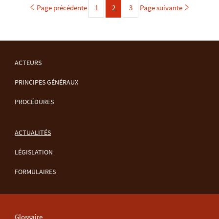
Page précédente
1
Page
2
3
Page suivante
Page
Page
ACTEURS
MENU
PRINCIPES GÉNÉRAUX
DE
PROCÉDURES
NAVIGATION
ACTUALITÉS
LÉGISLATION
FORMULAIRES
Glossaire